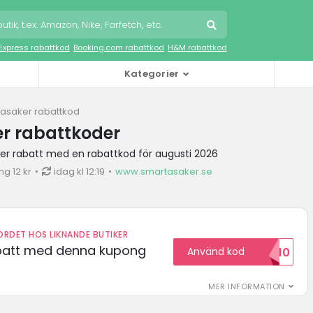
iExpress rabattkod
Booking.com rabattkod
H&M rabattkod
Kategorier
asaker rabattkod
r rabattkoder
er rabatt med en rabattkod för augusti 2026
g 12 kr
idag kl 12:19
www.smartasaker.se
RDET HOS LIKNANDE BUTIKER
abatt med denna kupong
Använd kod
VILKOMMEN10
MER INFORMATION