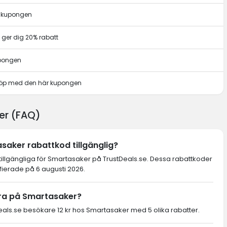
r kupongen
ger dig 20% rabatt
upongen
t köp med den här kupongen
er (FAQ)
saker rabattkod tillgänglig?
 tillgängliga för Smartasaker på TrustDeals.se. Dessa rabattkoder
fierade på 6 augusti 2026.
ra på Smartasaker?
ls.se besökare 12 kr hos Smartasaker med 5 olika rabatter.