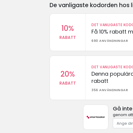
De vanligaste kodorden hos l
DET VANLIGASTE KODO
10%
Få 10% rabatt 
RABATT
690 ANVÄNDNINGAR
DET VANLIGASTE KODO
20%
Denna populära
rabatt
RABATT
356 ANVÄNDNINGAR
Gå int
genom att