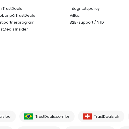
 TrustDeals
Integritetspolicy
bbar på TrustDeals
Villkor
rt partnerprogram
B2B-support / NTD
ustDeals Insider
als.be
TrustDeals.com.br
TrustDeals.ch