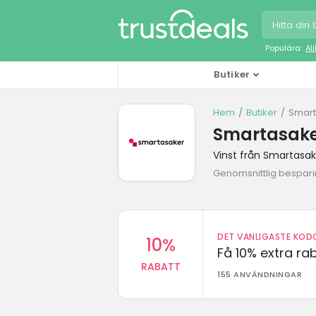
Populära:
Al
Butiker
Hem
Butiker
Smart
Smartasake
Vinst från Smartasak
Genomsnittlig besparin
DET VANLIGASTE KODO
10%
Få 10% extra r
RABATT
155 ANVÄNDNINGAR