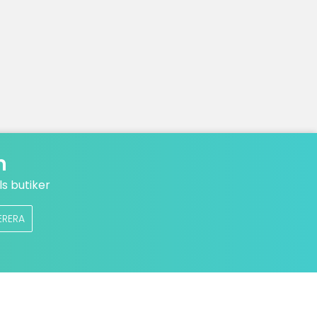
n
s butiker
ERERA