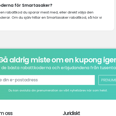
koderna för Smartasaker?
lken rabattkod du sparar mest med, eller direkt välja den
rar. Om du själv hittar en Smartasaker rabattkod, så hör vi
Gå aldrig miste om en kupong ige
v de bästa rabattkoderna och erbjudandena från tusental
PRENUM
Du kan avsluta din prenumeration av vårt nyhetsbrev när som helst.
m oss
Juridiskt