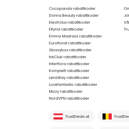
Cocopanda rabattkoder
Om
Donna Beauty rabattkoder
Jo
Electrolux rabattkoder
Vå
Elfynd rabattkoder
Tr
Emma Madrass rabattkoder
Euroflorist rabattkoder
Glossybox rabattkoder
InkClub rabattkoder
Interflora rabattkoder
Komplett rabattkoder
LensWay rabattkoder
Lookfantastic rabattkoder
Mizzy rabattkoder
NordVPN rabattkoder
TrustDeals.at
TrustDe