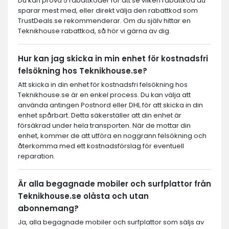
Du kan prova 5 rabattkoder för att se vilken rabattkod du
sparar mest med, eller direkt välja den rabattkod som
TrustDeals.se rekommenderar. Om du själv hittar en
Teknikhouse rabattkod, så hör vi gärna av dig.
Hur kan jag skicka in min enhet för kostnadsfri
felsökning hos Teknikhouse.se?
Att skicka in din enhet för kostnadsfri felsökning hos
Teknikhouse.se är en enkel process. Du kan välja att
använda antingen Postnord eller DHL för att skicka in din
enhet spårbart. Detta säkerställer att din enhet är
försäkrad under hela transporten. När de mottar din
enhet, kommer de att utföra en noggrann felsökning och
återkomma med ett kostnadsförslag för eventuell
reparation.
Är alla begagnade mobiler och surfplattor från
Teknikhouse.se olåsta och utan
abonnemang?
Ja, alla begagnade mobiler och surfplattor som säljs av