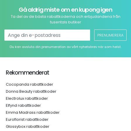
Gå aldrig miste om en kupong igen
Ta del av de bästa rabattkoderna och erbjudandena från
tusentals butiker
PRENUMERERA
Du kan avsluta din prenumeration av vårt nyhetsbrev när som helst.
Rekommenderat
Cocopanda rabattkoder
Donna Beauty rabattkoder
Electrolux rabattkoder
Elfynd rabattkoder
Emma Madrass rabattkoder
Euroflorist rabattkoder
Glossybox rabattkoder