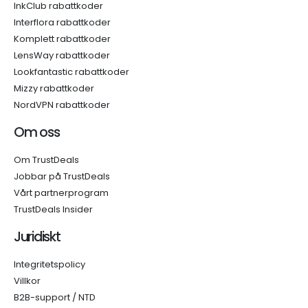
InkClub rabattkoder
Interflora rabattkoder
Komplett rabattkoder
LensWay rabattkoder
Lookfantastic rabattkoder
Mizzy rabattkoder
NordVPN rabattkoder
Om oss
Om TrustDeals
Jobbar på TrustDeals
Vårt partnerprogram
TrustDeals Insider
Juridiskt
Integritetspolicy
Villkor
B2B-support / NTD