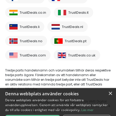
TrustDeals.co.in
TrustDeals.it
TrustDeals.li
TrustDeals.nl
TrustDeals.no
TrustDeals.pt
TrustDeals.com
TrustDeals.co.uk
Tredje parts handelsnamn och varumärken tillhör deras respektive
tredje parts ägare. Förekomsten av ett handelsnamn eller
varumärke som tillhör en tredje part betyder inte att TrustDeals har
en aktiv relations med nämnda tredje part, eller att TrustDeals
stödjer dess tjänster.
×
Denna webbplats använder cookies
Denna webbplats använder cookies för att förbättra
© 2026 TrustDeals är ett registrerat handelsnamn av AMS Digital
användarupplevelsen. Genom att använda vår webbplats samtycker
B.V. - Oud Laren 1, 1251BL, Laren - handelsregisternummer 80264174
du till alla cookies i enlighet med vår cookiepolicy.
Läs mer
- Momsregistreringsnummer: NL861609360B01"