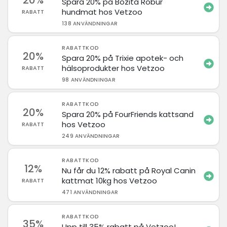
20%
Spara 20% på Bozita Robur
hundmat hos Vetzoo
RABATT
138 ANVÄNDNINGAR
RABATTKOD
20%
Spara 20% på Trixie apotek- och
hälsoprodukter hos Vetzoo
RABATT
98 ANVÄNDNINGAR
RABATTKOD
20%
Spara 20% på FourFriends kattsand
hos Vetzoo
RABATT
249 ANVÄNDNINGAR
RABATTKOD
12%
Nu får du 12% rabatt på Royal Canin
kattmat 10kg hos Vetzoo
RABATT
471 ANVÄNDNINGAR
RABATTKOD
35%
Upp till 35% rabatt på Vetzoo!