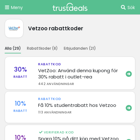
Meny
Sök
Vetzoo rabattkoder
Alla (
29
)
Rabattkoder (
8
)
Erbjudanden (
21
)
RABATTKOD
30%
VetZoo: Använd denna kupong för
30% rabatt i outlet-rea
RABATT
442 ANVÄNDNINGAR
RABATTKOD
10%
Få 10% studentrabatt hos Vetzoo
RABATT
113 ANVÄNDNINGAR
VERIFIERAD KOD
10%
Spara 10% på ditt köp med Vetzoo