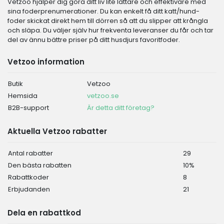
Vetzoo hjälper dig göra ditt liv lite lättare och effektivare med
sina foderprenumerationer. Du kan enkelt få ditt katt/hund-
foder skickat direkt hem till dörren så att du slipper att krångla
och släpa. Du väljer själv hur frekventa leveranser du får och tar
del av ännu bättre priser på ditt husdjurs favoritfoder.
Vetzoo information
Butik
Vetzoo
Hemsida
vetzoo.se
B2B-support
Är detta ditt företag?
Aktuella Vetzoo rabatter
Antal rabatter
29
Den bästa rabatten
10%
Rabattkoder
8
Erbjudanden
21
Dela en rabattkod