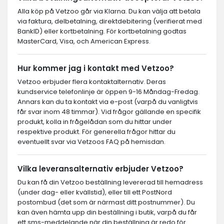
Alla köp på Vetzoo går via Klarna. Du kan välja att betala
via faktura, delbetalning, direktdebitering (verifierat med
BankID) eller kortbetalning. För kortbetalning godtas
MasterCard, Visa, och American Express.
Hur kommer jag i kontakt med Vetzoo?
Vetzoo erbjuder flera kontaktalternativ. Deras
kundservice telefonlinje är öppen 9-16 Måndag-Fredag.
Annars kan du ta kontakt via e-post (varpå du vanligtvis
får svar inom 48 timmar). Vid frågor gällande en specifik
produkt, kolla in frågelådan som du hittar under
respektive produkt. För generella frågor hittar du
eventuellt svar via Vetzoos FAQ på hemisdan.
Vilka leveransalternativ erbjuder Vetzoo?
Du kan få din Vetzoo beställning levererad till hemadress
(under dag- eller kvällstid), eller till ett PostNord
postombud (det som är närmast ditt postnummer). Du
kan även hämta upp din beställning i butik, varpå du får
ett sms-meddelande när din beställning är redo för