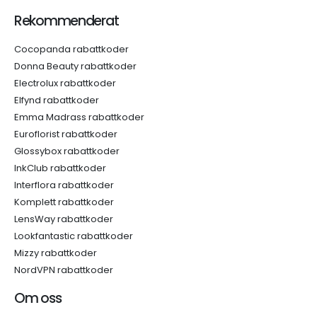
Rekommenderat
Cocopanda rabattkoder
Donna Beauty rabattkoder
Electrolux rabattkoder
Elfynd rabattkoder
Emma Madrass rabattkoder
Euroflorist rabattkoder
Glossybox rabattkoder
InkClub rabattkoder
Interflora rabattkoder
Komplett rabattkoder
LensWay rabattkoder
Lookfantastic rabattkoder
Mizzy rabattkoder
NordVPN rabattkoder
Om oss