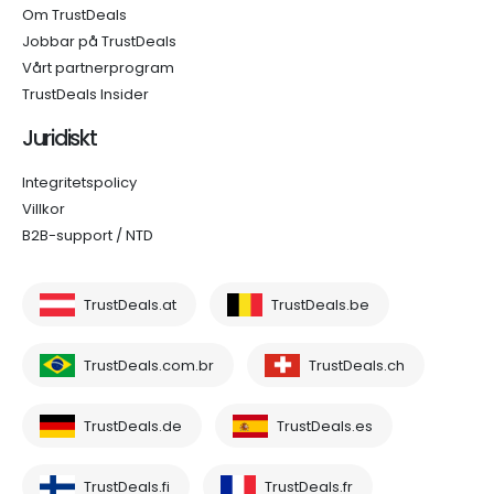
Om TrustDeals
Jobbar på TrustDeals
Vårt partnerprogram
TrustDeals Insider
Juridiskt
Integritetspolicy
Villkor
B2B-support / NTD
TrustDeals.at
TrustDeals.be
TrustDeals.com.br
TrustDeals.ch
TrustDeals.de
TrustDeals.es
TrustDeals.fi
TrustDeals.fr