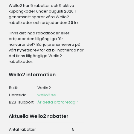
Wello2 har 5 rabatter och 5 aktiva
kupongkoder under augusti 2026. I
genomsnitt sparar våra Wello2
rabattkoder och erbjudanden
20 kr
.
Finns det inga rabattkoder eller
erbjudanden tillgängliga för
närvarandet? Börja prenumerera på
vårt nyhetsbrev för att bli notifierad när
det finns tillgängliga Wello2
rabattkoder.
Wello2 information
Butik
Wello2
Hemsida
wello2.se
B2B-support
Är detta ditt företag?
Aktuella Wello2 rabatter
Antal rabatter
5