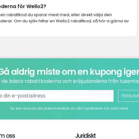
oderna för Wello2?
lken rabattkod du sparar mest med, eller direkt välja den
rar. Om du själv hittar en Wello2 rabattkod, så hör vi gärna av
Gå aldrig miste om en kupong ige
v de bästa rabattkoderna och erbjudandena från tusental
PRENUM
Du kan avsluta din prenumeration av vårt nyhetsbrev när som helst.
m oss
Juridiskt