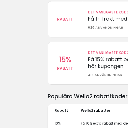
DET VANLIGASTE KODO
Få fri frakt me
RABATT
620 ANVÄNDNINGAR
DET VANLIGASTE KODO
15%
Få 15% rabatt p
här kupongen
RABATT
316 ANVÄNDNINGAR
Populära Wello2 rabattkoder
Rabatt
Wello2 rabatter
10%
Få 10% extra rabatt med 