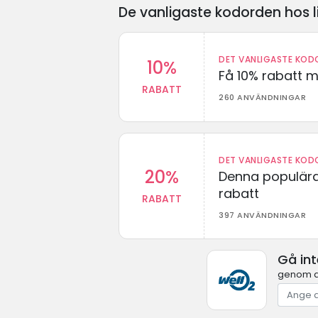
De vanligaste kodorden hos l
DET VANLIGASTE KODO
10%
Få 10% rabatt 
RABATT
260 ANVÄNDNINGAR
DET VANLIGASTE KODO
20%
Denna populära
rabatt
RABATT
397 ANVÄNDNINGAR
Gå in
genom at