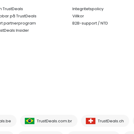
 TrustDeals
Integritetspolicy
bbar på TrustDeals
Villkor
rt partnerprogram
B2B-support / NTD
ustDeals Insider
als.be
TrustDeals.com.br
TrustDeals.ch