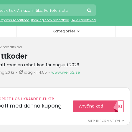
iExpress rabattkod
Booking.com rabattkod
H&M rabattkod
Kategorier
2 rabattkod
attkoder
batt med en rabattkod för augusti 2026
ng 20 kr
idag kl 14:55
www.wello2.se
RDET HOS LIKNANDE BUTIKER
abatt med denna kupong
Använd kod
VILKOMMEN10
MER INFORMATION