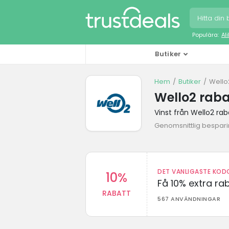
Populära:
Al
Butiker
Hem
Butiker
Wello
Wello2 rab
Vinst från Wello2 ra
Genomsnittlig bespari
DET VANLIGASTE KODO
10%
Få 10% extra r
RABATT
567 ANVÄNDNINGAR