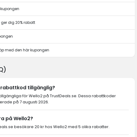
r kupongen
ger dig 20% rabatt
upongen
t köp med den här kupongen
AQ)
rabattkod tillgänglig?
tillgängliga för Wello2 på TrustDeals.se. Dessa rabattkoder
ierade på 7 augusti 2026.
ra på Wello2?
ls.se besökare 20 kr hos Wello2 med 5 olika rabatter.