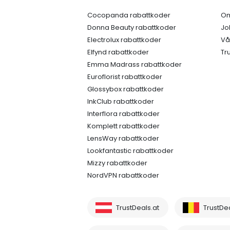
Cocopanda rabattkoder
Om
Donna Beauty rabattkoder
Jo
Electrolux rabattkoder
Vå
Elfynd rabattkoder
Tr
Emma Madrass rabattkoder
Euroflorist rabattkoder
Glossybox rabattkoder
InkClub rabattkoder
Interflora rabattkoder
Komplett rabattkoder
LensWay rabattkoder
Lookfantastic rabattkoder
Mizzy rabattkoder
NordVPN rabattkoder
TrustDeals.at
TrustDe