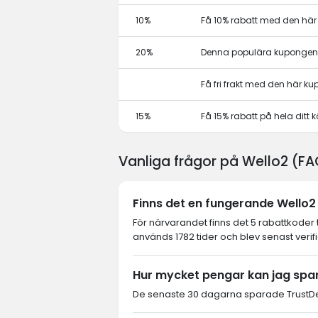
10%
Få 10% rabatt med den hä
20%
Denna populära kupongen 
Få fri frakt med den här k
15%
Få 15% rabatt på hela dit
Vanliga frågor på Wello2 (F
Finns det en fungerande Wello2 
För närvarandet finns det 5 rabattkoder 
används 1782 tider och blev senast verif
Hur mycket pengar kan jag spa
De senaste 30 dagarna sparade TrustDea