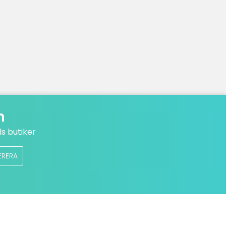
n
s butiker
ERERA