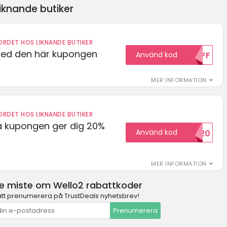
iknande butiker
RDET HOS LIKNANDE BUTIKER
med den här kupongen
Använd kod
10OFF
MER INFORMATION
RDET HOS LIKNANDE BUTIKER
 kupongen ger dig 20%
Använd kod
HELLO20
MER INFORMATION
te miste om Wello2 rabattkoder
t prenumerera på TrustDeals nyhetsbrev!
Prenumerera