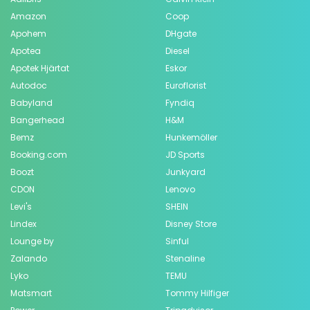
Amazon
Coop
Apohem
DHgate
Apotea
Diesel
Apotek Hjärtat
Eskor
Autodoc
Euroflorist
Babyland
Fyndiq
Bangerhead
H&M
Bemz
Hunkemöller
Booking.com
JD Sports
Boozt
Junkyard
CDON
Lenovo
Levi's
SHEIN
Lindex
Disney Store
Lounge by
Sinful
Zalando
Stenaline
Lyko
TEMU
Matsmart
Tommy Hilfiger