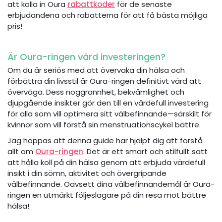
att kolla in Oura
rabattkoder
för de senaste
erbjudandena och rabatterna för att få bästa möjliga
pris!
Är Oura-ringen värd investeringen?
Om du är seriös med att övervaka din hälsa och
förbättra din livsstil är Oura-ringen definitivt värd att
överväga. Dess noggrannhet, bekvämlighet och
djupgående insikter gör den till en värdefull investering
för alla som vill optimera sitt välbefinnande—särskilt för
kvinnor som vill förstå sin menstruationscykel bättre.
Jag hoppas att denna guide har hjälpt dig att förstå
allt om
Oura-ringen
. Det är ett smart och stilfullt sätt
att hålla koll på din hälsa genom att erbjuda värdefull
insikt i din sömn, aktivitet och övergripande
välbefinnande. Oavsett dina välbefinnandemål är Oura-
ringen en utmärkt följeslagare på din resa mot bättre
hälsa!