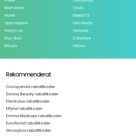
Power
Tripadvisor
Momondo
Trodo
Monki
UberEATS
Optimalprint
Vero Moda
Parfym.se
Vestiaire
Ray-Ban
Collective
Rituals
Vetzoo
Rekommenderat
Cocopanda rabattkoder
Donna Beauty rabattkoder
Electrolux rabattkoder
Elfynd rabattkoder
Emma Madrass rabattkoder
Euroflorist rabattkoder
Glossybox rabattkoder