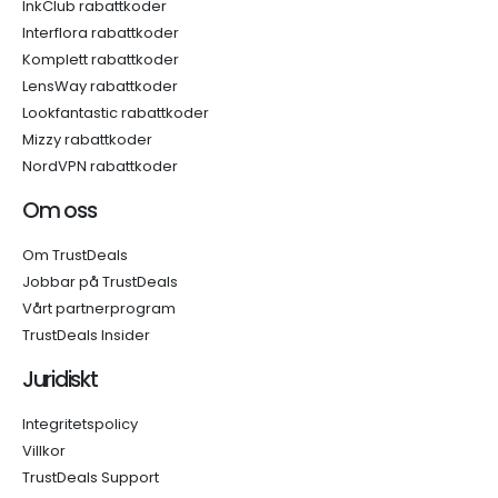
InkClub rabattkoder
Interflora rabattkoder
Komplett rabattkoder
LensWay rabattkoder
Lookfantastic rabattkoder
Mizzy rabattkoder
NordVPN rabattkoder
Om oss
Om TrustDeals
Jobbar på TrustDeals
Vårt partnerprogram
TrustDeals Insider
Juridiskt
Integritetspolicy
Villkor
TrustDeals Support