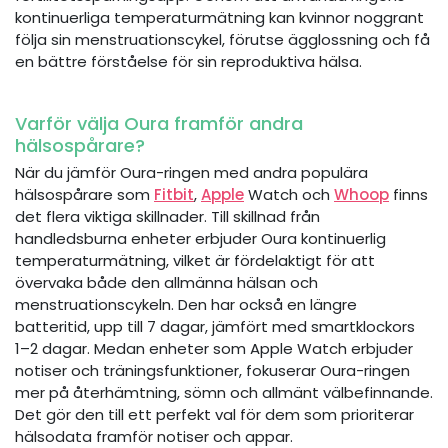
kontinuerliga temperaturmätning kan kvinnor noggrant
följa sin menstruationscykel, förutse ägglossning och få
en bättre förståelse för sin reproduktiva hälsa.
Varför välja Oura framför andra
hälsospårare?
När du jämför Oura-ringen med andra populära
hälsospårare som
Fitbit
,
Apple
Watch och
Whoop
finns
det flera viktiga skillnader. Till skillnad från
handledsburna enheter erbjuder Oura kontinuerlig
temperaturmätning, vilket är fördelaktigt för att
övervaka både den allmänna hälsan och
menstruationscykeln. Den har också en längre
batteritid, upp till 7 dagar, jämfört med smartklockors
1–2 dagar. Medan enheter som Apple Watch erbjuder
notiser och träningsfunktioner, fokuserar Oura-ringen
mer på återhämtning, sömn och allmänt välbefinnande.
Det gör den till ett perfekt val för dem som prioriterar
hälsodata framför notiser och appar.