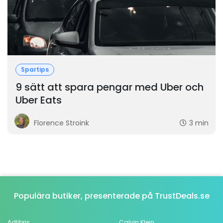
Spartips
9 sätt att spara pengar med Uber och
Uber Eats
Florence Stroink
3 min
Populära butiker, presenterade på TrustDeals.se
Adlibris
Calvin Klein