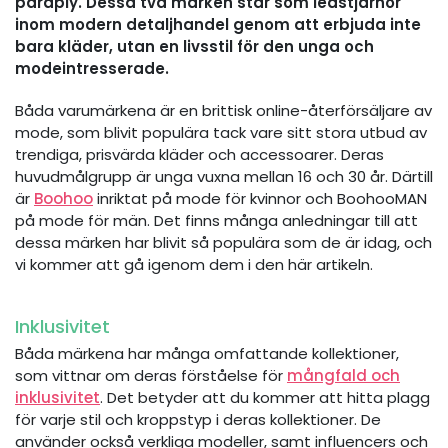
paraply. Dessa två märken står som ledstjärnor
inom modern detaljhandel genom att erbjuda inte
bara kläder, utan en livsstil för den unga och
modeintresserade.
Båda varumärkena är en brittisk online-återförsäljare av
mode, som blivit populära tack vare sitt stora utbud av
trendiga, prisvärda kläder och accessoarer. Deras
huvudmålgrupp är unga vuxna mellan 16 och 30 år. Därtill
är
Boohoo
inriktat på mode för kvinnor och BoohooMAN
på mode för män. Det finns många anledningar till att
dessa märken har blivit så populära som de är idag, och
vi kommer att gå igenom dem i den här artikeln.
Inklusivitet
Båda märkena har många omfattande kollektioner,
som vittnar om deras förståelse för
mångfald och
inklusivitet
. Det betyder att du kommer att hitta plagg
för varje stil och kroppstyp i deras kollektioner. De
använder också verkliga modeller, samt influencers och