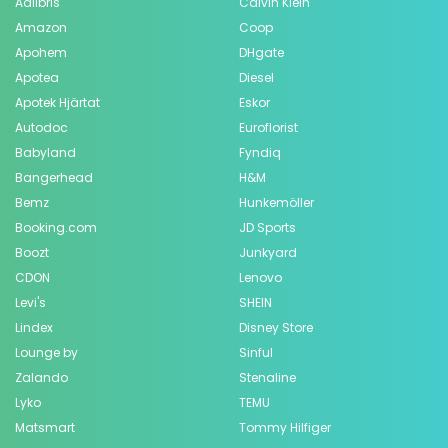
Adlibris
Calvin Klein
Amazon
Coop
Apohem
DHgate
Apotea
Diesel
Apotek Hjärtat
Eskor
Autodoc
Euroflorist
Babyland
Fyndiq
Bangerhead
H&M
Bemz
Hunkemöller
Booking.com
JD Sports
Boozt
Junkyard
CDON
Lenovo
Levi's
SHEIN
Lindex
Disney Store
Lounge by
Sinful
Zalando
Stenaline
Lyko
TEMU
Matsmart
Tommy Hilfiger