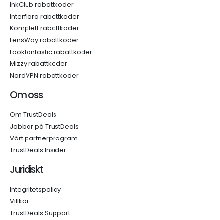
InkClub rabattkoder
Interflora rabattkoder
Komplett rabattkoder
LensWay rabattkoder
Lookfantastic rabattkoder
Mizzy rabattkoder
NordVPN rabattkoder
Om oss
Om TrustDeals
Jobbar på TrustDeals
Vårt partnerprogram
TrustDeals Insider
Juridiskt
Integritetspolicy
Villkor
TrustDeals Support