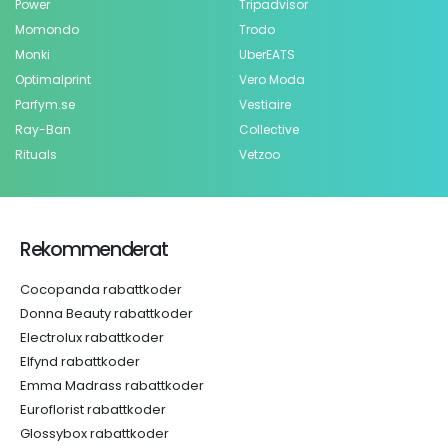
Power
Tripadvisor
Momondo
Trodo
Monki
UberEATS
Optimalprint
Vero Moda
Parfym.se
Vestiaire
Ray-Ban
Collective
Rituals
Vetzoo
Rekommenderat
Cocopanda rabattkoder
Donna Beauty rabattkoder
Electrolux rabattkoder
Elfynd rabattkoder
Emma Madrass rabattkoder
Euroflorist rabattkoder
Glossybox rabattkoder