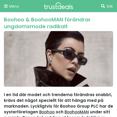
Meny
Sök
Boohoo & BoohooMAN förändrar
ungdomsmode radikalt
I en tid där modet och trenderna förändras snabbt,
krävs det något speciellt för att hänga med på
marknaden. Lyckligtvis för Boohoo Group PLC har de
systerföretagen
Boohoo
och
BoohooMAN
under sitt