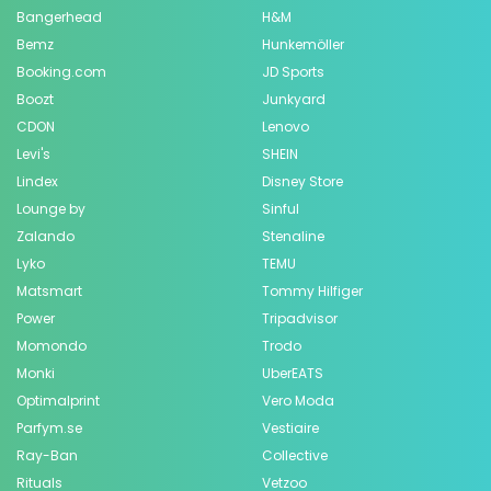
Bangerhead
H&M
Bemz
Hunkemöller
Booking.com
JD Sports
Boozt
Junkyard
CDON
Lenovo
Levi's
SHEIN
Lindex
Disney Store
Lounge by
Sinful
Zalando
Stenaline
Lyko
TEMU
Matsmart
Tommy Hilfiger
Power
Tripadvisor
Momondo
Trodo
Monki
UberEATS
Optimalprint
Vero Moda
Parfym.se
Vestiaire
Ray-Ban
Collective
Rituals
Vetzoo