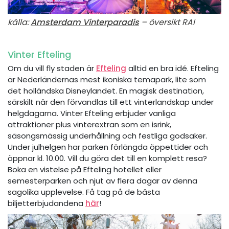
källa:
Amsterdam Vinterparadis
– översikt RAI
Vinter Efteling
Om du vill fly staden är
Efteling
alltid en bra idé. Efteling
är Nederländernas mest ikoniska temapark, lite som
det holländska Disneylandet. En magisk destination,
särskilt när den förvandlas till ett vinterlandskap under
helgdagarna. Vinter Efteling erbjuder vanliga
attraktioner plus vinterextran som en isrink,
säsongsmässig underhållning och festliga godsaker.
Under julhelgen har parken förlängda öppettider och
öppnar kl. 10.00. Vill du göra det till en komplett resa?
Boka en vistelse på Efteling hotellet eller
semesterparken och njut av flera dagar av denna
sagolika upplevelse. Få tag på de bästa
biljetterbjudandena
här
!