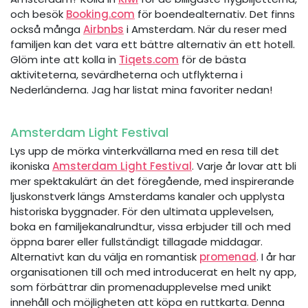
och besök
Booking.com
för boendealternativ. Det finns
också många
Airbnbs
i Amsterdam. När du reser med
familjen kan det vara ett bättre alternativ än ett hotell.
Glöm inte att kolla in
Tiqets.com
för de bästa
aktiviteterna, sevärdheterna och utflykterna i
Nederländerna. Jag har listat mina favoriter nedan!
Amsterdam Light Festival
Lys upp de mörka vinterkvällarna med en resa till det
ikoniska
Amsterdam Light Festival
. Varje år lovar att bli
mer spektakulärt än det föregående, med inspirerande
ljuskonstverk längs Amsterdams kanaler och upplysta
historiska byggnader. För den ultimata upplevelsen,
boka en familjekanalrundtur, vissa erbjuder till och med
öppna barer eller fullständigt tillagade middagar.
Alternativt kan du välja en romantisk
promenad
. I år har
organisationen till och med introducerat en helt ny app,
som förbättrar din promenadupplevelse med unikt
innehåll och möjligheten att köpa en ruttkarta. Denna