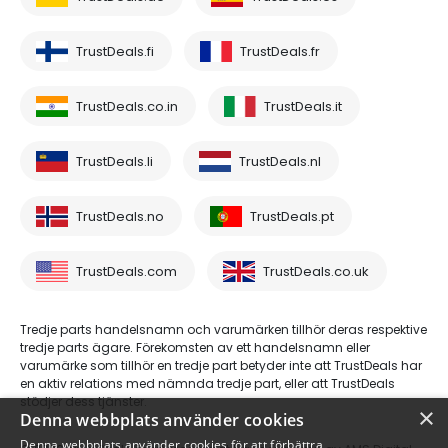
TrustDeals.fi
TrustDeals.fr
TrustDeals.co.in
TrustDeals.it
TrustDeals.li
TrustDeals.nl
TrustDeals.no
TrustDeals.pt
TrustDeals.com
TrustDeals.co.uk
Tredje parts handelsnamn och varumärken tillhör deras respektive
tredje parts ägare. Förekomsten av ett handelsnamn eller
varumärke som tillhör en tredje part betyder inte att TrustDeals har
en aktiv relations med nämnda tredje part, eller att TrustDeals
stödjer dess tjänster.
×
Denna webbplats använder cookies
Denna webbplats använder cookies för att förbättra