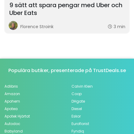
9 sätt att spara pengar med Uber och
Uber Eats
Florence Stroink
3 min
Populära butiker, presenterade på TrustDeals.se
Adlibris
Calvin Klein
Amazon
Coop
Apohem
DHgate
Apotea
Diesel
Apotek Hjärtat
Eskor
Autodoc
Euroflorist
Babyland
Fyndiq