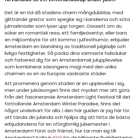
Det är en tid då stadens charm mångdubblas, med
glittrande gnistor som speglar sig i kanalerna och söta
julmarknader som lyser upp torgen. Oavsett om du
söker en romantisk resa, ett familjeäventyr, eller bara
en miljöombyte för att komma i julfesthumör, erbjuder
Amsterdam en blandning av traditionell julglädje och
livliga festligheter. Så packa dina varmaste halsdukar
och förbered dig för en Amsterdamsk julupplevelse
som kombinerar säsongens magi med den unika
charmen av en av Europas vackraste städer.
Att promenera genom staden är en upplevelse i sig,
men under julsäsongen finns det mycket mer att göra.
Från det fascinerande Amsterdam Light Festival till det
förtrollande Amsterdam Winter Paradise, finns det
något underbart för alla. I den här guiden är jag här för
att tända din julanda och hjälpa dig att hitta de bästa
erbjudandena för en oförglömlig julsemester i
Amsterdam! Först och främst, hur tar man sig till
Amsterdam? Kolla in
Kiwi
för de billigaste flygbiljetterna,