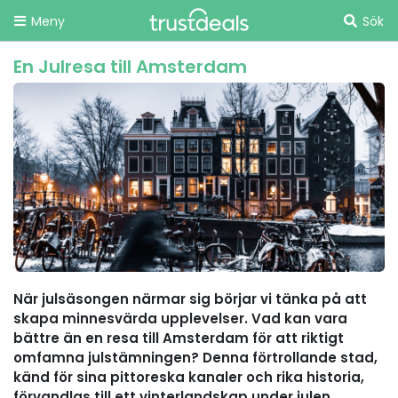
Meny
Sök
En Julresa till Amsterdam
När julsäsongen närmar sig börjar vi tänka på att
skapa minnesvärda upplevelser. Vad kan vara
bättre än en resa till Amsterdam för att riktigt
omfamna julstämningen? Denna förtrollande stad,
känd för sina pittoreska kanaler och rika historia,
förvandlas till ett vinterlandskap under julen.