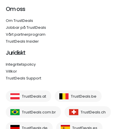
Om oss
Om TrustDeals
Jobbar på TrustDeals
Vårt partnerprogram
TrustDeals Insider
Juridiskt
Integritetspolicy
Villkor
TrustDeals Support
TrustDeals.at
TrustDeals.be
TrustDeals.com.br
TrustDeals.ch
TrustDeals.de
TrustDeals.es