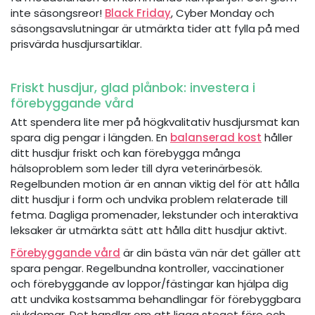
inte säsongsreor!
Black Friday
, Cyber Monday och
säsongsavslutningar är utmärkta tider att fylla på med
prisvärda husdjursartiklar.
Friskt husdjur, glad plånbok: investera i
förebyggande vård
Att spendera lite mer på högkvalitativ husdjursmat kan
spara dig pengar i längden. En
balanserad kost
håller
ditt husdjur friskt och kan förebygga många
hälsoproblem som leder till dyra veterinärbesök.
Regelbunden motion är en annan viktig del för att hålla
ditt husdjur i form och undvika problem relaterade till
fetma. Dagliga promenader, lekstunder och interaktiva
leksaker är utmärkta sätt att hålla ditt husdjur aktivt.
Förebyggande vård
är din bästa vän när det gäller att
spara pengar. Regelbundna kontroller, vaccinationer
och förebyggande av loppor/fästingar kan hjälpa dig
att undvika kostsamma behandlingar för förebyggbara
sjukdomar. Det handlar om att ligga steget före och