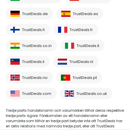
TrustDeals.de
TrustDeals.es
TrustDeals.fi
TrustDeals.fr
TrustDeals.co.in
TrustDeals.it
TrustDeals.li
TrustDeals.nl
TrustDeals.no
TrustDeals.pt
TrustDeals.com
TrustDeals.co.uk
Tredje parts handelsnamn och varumärken tillhör deras respektive
tredje parts ägare. Förekomsten av ett handelsnamn eller
varumärke som tillhör en tredje part betyder inte att TrustDeals har
en aktiv relations med nämnda tredje part, eller att TrustDeals