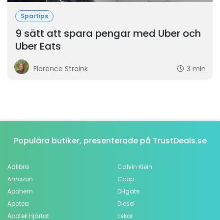
Spartips
9 sätt att spara pengar med Uber och
Uber Eats
Florence Stroink
3 min
Populära butiker, presenterade på TrustDeals.se
Adlibris
Calvin Klein
Amazon
Coop
Apohem
DHgate
Apotea
Diesel
Apotek Hjärtat
Eskor