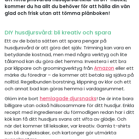
kommer du ha allt du behöver för att hålla din vän
glad och frisk utan att tömma plånboken!
DIY husdjursvård: bli kreativ och spara
Ett av de bästa sätten att spara pengar på
husdjursvård är att göra det själv. Trimning kan vara en
betydande kostnad, men med några verktyg och lite
tålamod kan du göra det hemma. Investera i ett bra
par klippare och groomingverktyg från
Amazon
eller ett
märke du föredrar – de kommer att betala sig själva på
nolltid. Regelbunden borstning, klippning av klor och ett
och annat bad kan göras hemma i vardagsrummet.
Glöm inte bort
hemlagade djursnacks
! De är inte bara
billigare utan också hälsosammare för ditt husdjur. Enkla
recept med ingredienser du förmodligen redan har i ditt
kök kan få ditt husdjurs svans att vifta av glädje. Och
när det kommer till leksaker, var kreativ. Gamla t-shirts
kan bli dragleksaker, och kartonger gör utmärkta