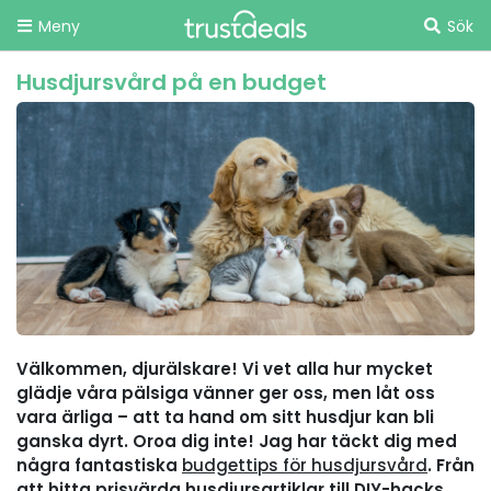
Meny
Sök
Husdjursvård på en budget
Välkommen, djurälskare! Vi vet alla hur mycket
glädje våra pälsiga vänner ger oss, men låt oss
vara ärliga – att ta hand om sitt husdjur kan bli
ganska dyrt. Oroa dig inte! Jag har täckt dig med
några fantastiska
budgettips för husdjursvård
. Från
att hitta prisvärda husdjursartiklar till DIY-hacks,