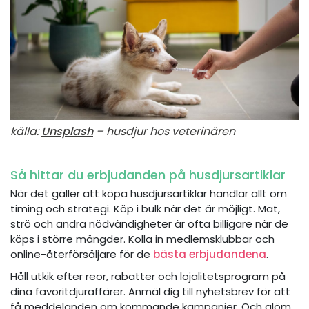
källa:
Unsplash
– husdjur hos veterinären
Så hittar du erbjudanden på husdjursartiklar
När det gäller att köpa husdjursartiklar handlar allt om
timing och strategi. Köp i bulk när det är möjligt. Mat,
strö och andra nödvändigheter är ofta billigare när de
köps i större mängder. Kolla in medlemsklubbar och
online-återförsäljare för de
bästa erbjudandena
.
Håll utkik efter reor, rabatter och lojalitetsprogram på
dina favoritdjuraffärer. Anmäl dig till nyhetsbrev för att
få meddelanden om kommande kampanjer. Och glöm