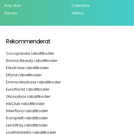
Ray-Ban
Collective
Rituals
Vetzoo
Rekommenderat
Cocopanda rabattkoder
Donna Beauty rabattkoder
Electrolux rabattkoder
Elfynd rabattkoder
Emma Madrass rabattkoder
Euroflorist rabattkoder
Glossybox rabattkoder
InkClub rabattkoder
Interflora rabattkoder
Komplett rabattkoder
LensWay rabattkoder
Lookfantastic rabattkoder