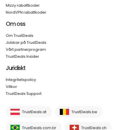
Mizzy rabattkoder
NordVPN rabattkoder
Om oss
Om TrustDeals
Jobbar på TrustDeals
Vårt partnerprogram
TrustDeals Insider
Juridiskt
Integritetspolicy
Villkor
TrustDeals Support
TrustDeals.at
TrustDeals.be
TrustDeals.com.br
TrustDeals.ch