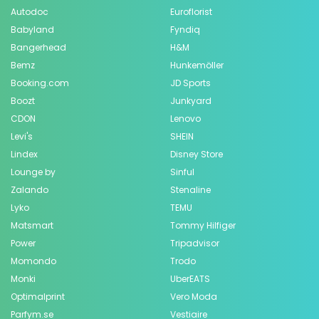
Autodoc
Euroflorist
Babyland
Fyndiq
Bangerhead
H&M
Bemz
Hunkemöller
Booking.com
JD Sports
Boozt
Junkyard
CDON
Lenovo
Levi's
SHEIN
Lindex
Disney Store
Lounge by
Sinful
Zalando
Stenaline
Lyko
TEMU
Matsmart
Tommy Hilfiger
Power
Tripadvisor
Momondo
Trodo
Monki
UberEATS
Optimalprint
Vero Moda
Parfym.se
Vestiaire